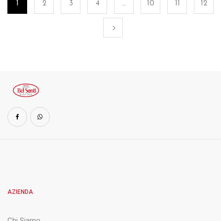
1
2
3
4
…
10
11
12
AZIENDA
Chi Siamo