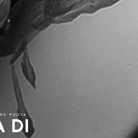
INA VUOTA
 DI