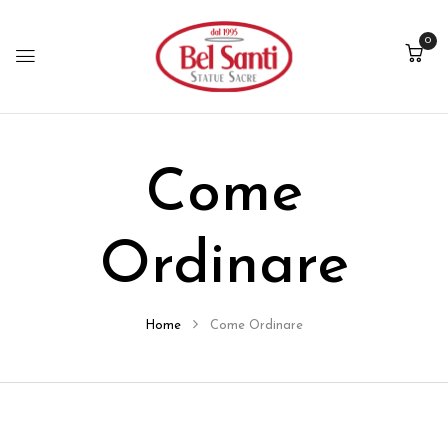
0
Come
Ordinare
Home
Come Ordinare