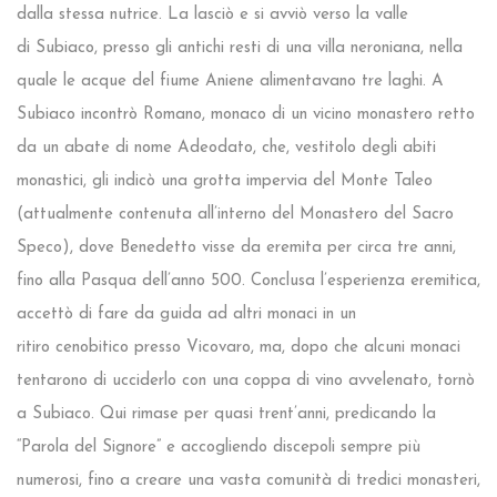
dalla stessa nutrice. La lasciò e si avviò verso la valle
di Subiaco, presso gli antichi resti di una villa neroniana, nella
quale le acque del fiume Aniene alimentavano tre laghi. A
Subiaco incontrò Romano, monaco di un vicino monastero retto
da un abate di nome Adeodato, che, vestitolo degli abiti
monastici, gli indicò una grotta impervia del Monte Taleo
(attualmente contenuta all’interno del Monastero del Sacro
Speco), dove Benedetto visse da eremita per circa tre anni,
fino alla Pasqua dell’anno 500. Conclusa l’esperienza eremitica,
accettò di fare da guida ad altri monaci in un
ritiro cenobitico presso Vicovaro, ma, dopo che alcuni monaci
tentarono di ucciderlo con una coppa di vino avvelenato, tornò
a Subiaco. Qui rimase per quasi trent’anni, predicando la
“Parola del Signore” e accogliendo discepoli sempre più
numerosi, fino a creare una vasta comunità di tredici monasteri,