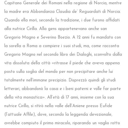
Capitano Generale dei Romani nella regione di Norcia, mentre
la madre era Abbondanza Claudia de’ Reguardati di Norcia.
Quando ella morì, secondo la tradizione, i due furono affidati
alla nutrice Cirilla. Alla gens appartenevano anche san
Gregorio Magno e Severino Boezio. A 12 anni fu mandato con
la sorella a Roma a compiere i suoi studi, ma, come racconta
Gregorio Magno nel secondo libro dei Dialoghi, sconvolto dalla
vita dissoluta della città «ritrasse il piede che aveva appena
posto sulla soglia del mondo per non precipitare anche lui
totalmente nell’immane precipizio. Disprezzò quindi gli studi
letterari, abbandonò la casa e i beni paterni e volle far parte
della vita monastica». All’età di 17 anni, insieme con la sua
nutrice Cirilla, si ritirò nella valle dell’Aniene presso Eufide
(l’attuale Affile), dove, secondo la leggenda devozionale,
avrebbe compiuto il primo miracolo, riparando un vaglio rotto