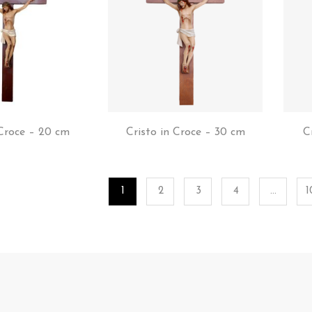
 Croce – 20 cm
Cristo in Croce – 30 cm
C
1
2
3
4
…
1