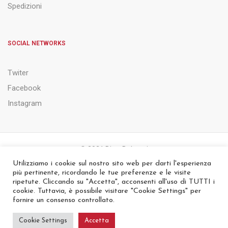
Spedizioni
SOCIAL NETWORKS
Twiter
Facebook
Instagram
© 2021 Ditta Belsanti
Utilizziamo i cookie sul nostro sito web per darti l'esperienza
più pertinente, ricordando le tue preferenze e le visite
PRIVACY & COOKIE POLICY
NOTE LEGALI
ripetute. Cliccando su "Accetta", acconsenti all'uso di TUTTI i
cookie. Tuttavia, è possibile visitare "Cookie Settings" per
fornire un consenso controllato.
Cookie Settings
Accetta