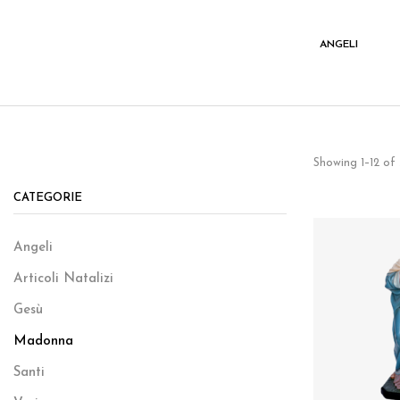
I
VARIE
ANGELI
Showing 1–12 of
CATEGORIE
Angeli
Articoli Natalizi
Gesù
Madonna
Santi