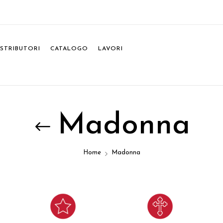
ISTRIBUTORI
CATALOGO
LAVORI
Madonna
Home
Madonna