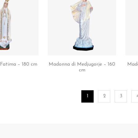
Fatima – 180 cm
Madonna di Medjugorje – 160
Mado
cm
1
2
3