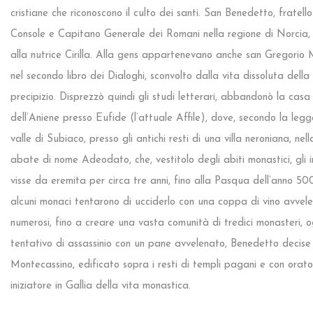
cristiane che riconoscono il culto dei santi. San Benedetto, fratel
Console e Capitano Generale dei Romani nella regione di Norcia,
alla nutrice Cirilla. Alla gens appartenevano anche san Gregori
nel secondo libro dei Dialoghi, sconvolto dalla vita dissoluta del
precipizio. Disprezzò quindi gli studi letterari, abbandonò la casa e 
dell’Aniene presso Eufide (l’attuale Affile), dove, secondo la leg
valle di Subiaco, presso gli antichi resti di una villa neroniana,
abate di nome Adeodato, che, vestitolo degli abiti monastici, gl
visse da eremita per circa tre anni, fino alla Pasqua dell’anno 50
alcuni monaci tentarono di ucciderlo con una coppa di vino avvele
numerosi, fino a creare una vasta comunità di tredici monasteri, og
tentativo di assassinio con un pane avvelenato, Benedetto decise 
Montecassino, edificato sopra i resti di templi pagani e con orato
iniziatore in Gallia della vita monastica.