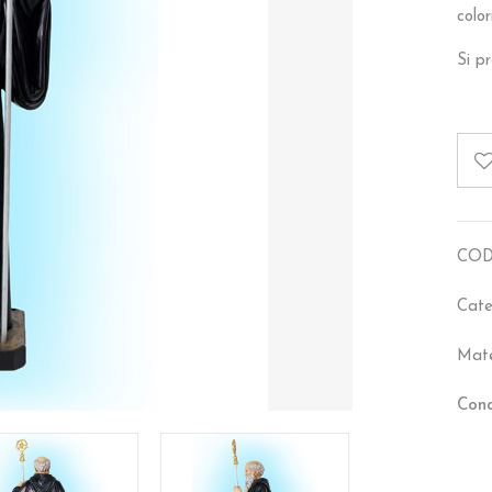
color
Si pr
COD
Cate
Mate
Cond