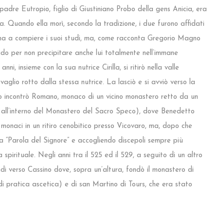
 padre Eutropio, figlio di Giustiniano Probo della gens Anicia, era
Quando ella morì, secondo la tradizione, i due furono affidati
oma a compiere i suoi studi, ma, come racconta Gregorio Magno
ondo per non precipitare anche lui totalmente nell’immane
i, insieme con la sua nutrice Cirilla, si ritirò nella valle
glio rotto dalla stessa nutrice. La lasciò e si avviò verso la
iaco incontrò Romano, monaco di un vicino monastero retto da un
a all’interno del Monastero del Sacro Speco), dove Benedetto
 monaci in un ritiro cenobitico presso Vicovaro, ma, dopo che
a “Parola del Signore” e accogliendo discepoli sempre più
pirituale. Negli anni tra il 525 ed il 529, a seguito di un altro
di verso Cassino dove, sopra un’altura, fondò il monastero di
di pratica ascetica) e di san Martino di Tours, che era stato