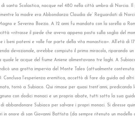
lo di santa Scolastica, nacque nel 480 nella città umbra di Norcia. Il
 mentre la madre era Abbondanza Claudia de’ Reguardati di Norcia. 
o Magno e Severino Boezio. A 12 anni fu mandato con la sorella a R
la città «ritrasse il piede che aveva appena posto sulla soglia del m
i beni paterni e volle far parte della vita monastica». All’età di 17 ann
genda devozionale, avrebbe compiuto il primo miracolo, riparando un va
 nella quale le acque del fiume Aniene alimentavano tre laghi. A Sub
i indicò una grotta impervia del Monte Taleo (attualmente contenut
0. Conclusa l’esperienza eremitica, accettò di fare da guida ad altri
nato, tornò a Subiaco. Qui rimase per quasi trent’anni, predicando l
nuno con dodici monaci e un proprio abate, tutti sotto la sua guida s
di abbandonare Subiaco per salvare i propri monaci. Si diresse quin
ri in onore di san Giovanni Battista (da sempre ritenuto un modello 