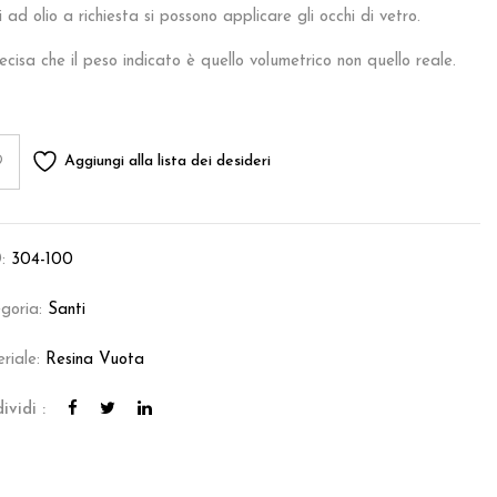
i ad olio a richiesta si possono applicare gli occhi di vetro.
ecisa che il peso indicato è quello volumetrico non quello reale.
Aggiungi alla lista dei desideri
:
304-100
goria:
Santi
riale:
Resina Vuota
ividi :