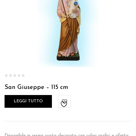
San Giuseppe – 115 cm
LEGGI TUTTO
Disponibile in resina vuota decorata con colori acrilici e rifinita