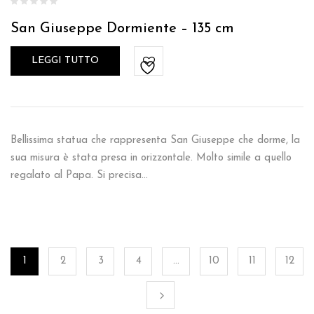
San Giuseppe Dormiente – 135 cm
LEGGI TUTTO
Bellissima statua che rappresenta San Giuseppe che dorme, la
sua misura è stata presa in orizzontale. Molto simile a quello
regalato al Papa. Si precisa…
1
2
3
4
…
10
11
12