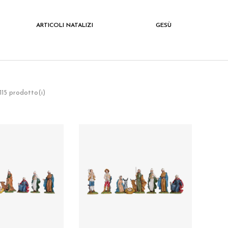
ARTICOLI NATALIZI
GESÙ
 115 prodotto(i)