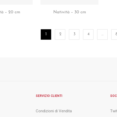
tà – 20 cm
Natività – 30 cm
1
2
3
4
…
SERVIZIO CLIENTI
SOC
Condizioni di Vendita
Twi