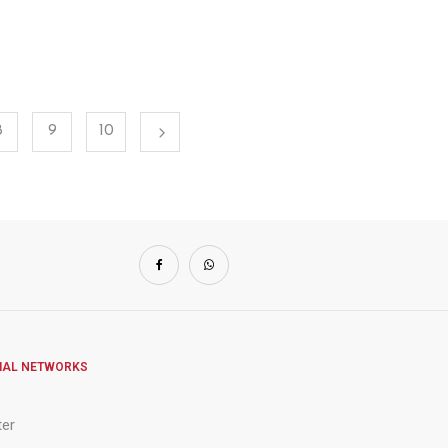
8
9
10
IAL NETWORKS
ter