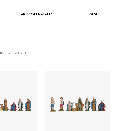
ARTICOLI NATALIZI
GESÙ
 115 prodotto(i)