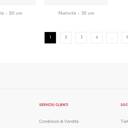
tà – 20 cm
Natività – 30 cm
1
2
3
4
…
SERVIZIO CLIENTI
SOC
Condizioni di Vendita
Twi