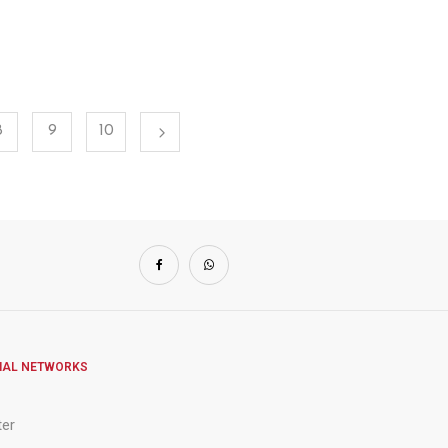
8
9
10
IAL NETWORKS
ter