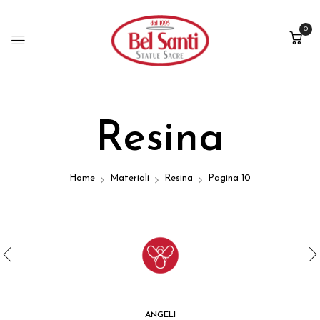
0
Resina
Home
Materiali
Resina
Pagina 10
ANGELI