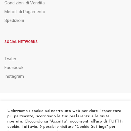
Condizioni di Vendita
Metodi di Pagamento
Spedizioni
SOCIAL NETWORKS
Twiter
Facebook
Instagram
© 2021 Ditta Belsanti
Utilizziamo i cookie sul nostro sito web per darti l'esperienza
più pertinente, ricordando le tue preferenze e le visite
PRIVACY & COOKIE POLICY
NOTE LEGALI
ripetute. Cliccando su "Accetta", acconsenti all'uso di TUTTI i
cookie. Tuttavia, è possibile visitare "Cookie Settings" per