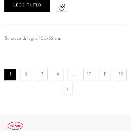
LEGGI TUTTO
Su croce di legno 100x55 cm.
1
2
3
4
…
10
11
12