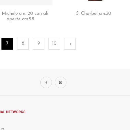
 Michele cm. 20 con ali
S. Charbel cm.30
aperte cm.28
7
8
9
10
IAL NETWORKS
ter