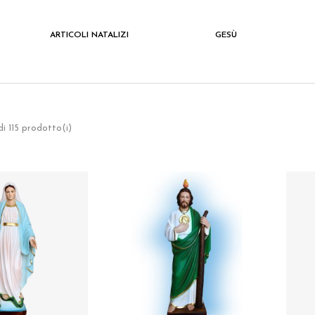
ARTICOLI NATALIZI
GESÙ
i 115 prodotto(i)