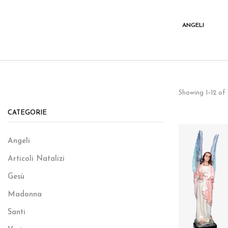
I
VARIE
ANGELI
Showing 1–12 of 
CATEGORIE
Angeli
Articoli Natalizi
Gesù
Madonna
Santi