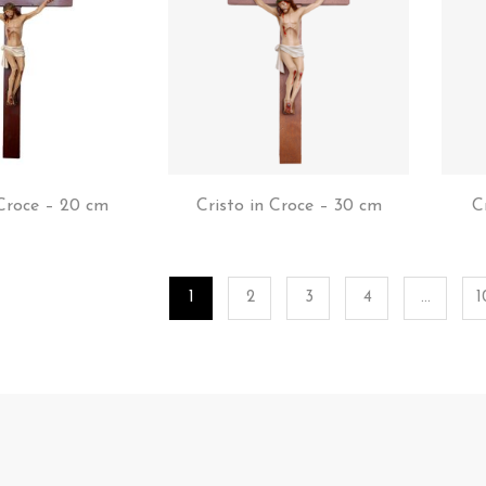
 Croce – 20 cm
Cristo in Croce – 30 cm
C
1
2
3
4
…
1