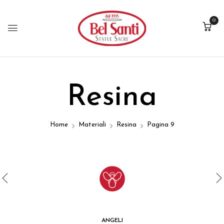
0
Resina
Home
Materiali
Resina
Pagina 9
ANGELI