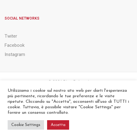
SOCIAL NETWORKS
Twiter
Facebook
Instagram
© 2021 Ditta Belsanti
Utilizziamo i cookie sul nostro sito web per darti l'esperienza
più pertinente, ricordando le tue preferenze e le visite
PRIVACY & COOKIE POLICY
NOTE LEGALI
ripetute. Cliccando su "Accetta", acconsenti all'uso di TUTTI i
cookie. Tuttavia, è possibile visitare "Cookie Settings" per
fornire un consenso controllato.
Cookie Settings
Accetta