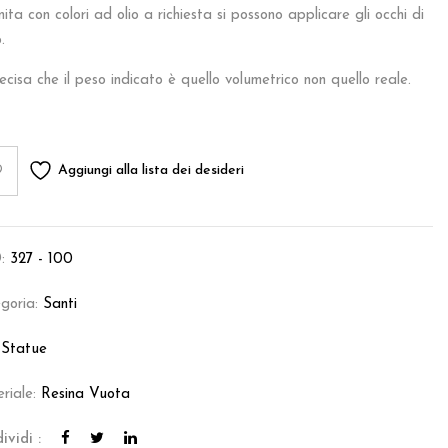
inita con colori ad olio a richiesta si possono applicare gli occhi di
.
ecisa che il peso indicato è quello volumetrico non quello reale.
Aggiungi alla lista dei desideri
:
327 - 100
goria:
Santi
:
Statue
riale:
Resina Vuota
ividi :