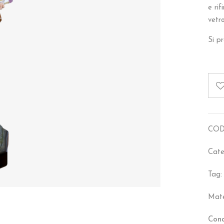
e rif
vetro
Si pr
COD
Cate
Tag
Mate
Cond