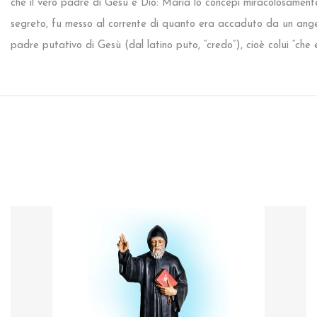
che il vero padre di Gesù è Dio: Maria lo concepì miracolosamente,
segreto, fu messo al corrente di quanto era accaduto da un angelo
padre putativo di Gesù (dal latino puto, “credo”), cioè colui “che